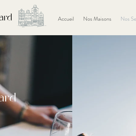
ard
Accueil
Nos Maisons
Nos Se
ard