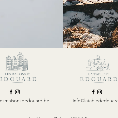
lesmaisonsdedouard.be
info@latablededouar